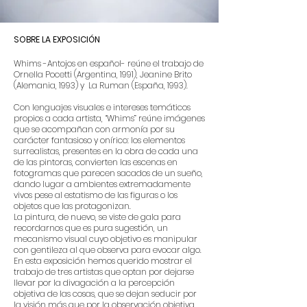
SOBRE LA EXPOSICIÓN
Whims -Antojos en español- reúne el trabajo de
Ornella Pocetti (Argentina, 1991), Jeanine Brito
(Alemania, 1993) y La Ruman (España, 1993).
Con lenguajes visuales e intereses temáticos
propios a cada artista, “Whims” reúne imágenes
que se acompañan con armonía por su
carácter fantasioso y onírico: los elementos
surrealistas, presentes en la obra de cada una
de las pintoras, convierten las escenas en
fotogramas que parecen sacados de un sueño,
dando lugar a ambientes extremadamente
vivos pese al estatismo de las figuras o los
objetos que las protagonizan.
La pintura, de nuevo, se viste de gala para
recordarnos que es pura sugestión, un
mecanismo visual cuyo objetivo es manipular
con gentileza al que observa para evocar algo.
En esta exposición hemos querido mostrar el
trabajo de tres artistas que optan por dejarse
llevar por la divagación a la percepción
objetiva de las cosas, que se dejan seducir por
la visión más que por la observación objetiva