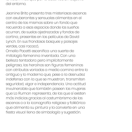
del entorno.
Jeanine Brito presenta tres misteriosas escenas
con exuberantes y sensuales alimentos en el
centro de las mismas sobre un fondo que
recuerda a esos espacios donde los sueños
ocurren, de suelos ajedrezados y fondos de
cortina, presentes en las películas de David
Lynch. En sus frondosos bosques y paisajes
verdes, casi rococó,
Ornella Pocetti escenifica una suerte de
mitología femenina inventada. Con una
belleza tentadora pero implícitamente
peligrosa, las heroínas son figuras femeninas
con atributos variados a medio camino entre lo
antiguo y lo moderno que, pese a la desnudez
indefensa con la que se muestran, transmiten
seguridad, vigor e independencia. Una actitud
invulnerable que también poseen las mujeres
que La Ruman representa, de las que sí existen
más indicios gracias al costumbrismo de las
escenas o a la iconografía religiosa y folklórica
que alimenta su pintura y la convierte en una
fiesta visual llena de simbología y sugestión.