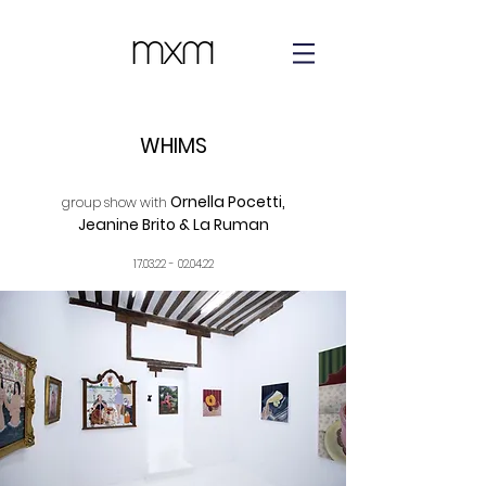
WHIMS
Ornella Pocetti,
group show with
Jeanine Brito & La Ruman
17.03.22 - 02.04.22