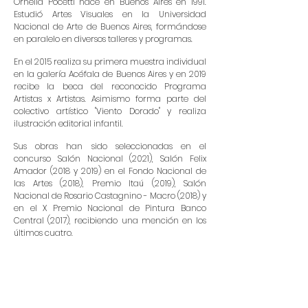
Ornella Pocetti nace en Buenos Aires en 1991.
Estudió Artes Visuales en la Universidad
Nacional de Arte de Buenos Aires, formándose
en paralelo en diversos talleres y programas.
En el 2015 realiza su primera muestra individual
en la galería Acéfala de Buenos Aires y en 2019
recibe la beca del reconocido Programa
Artistas x Artistas. Asimismo forma parte del
colectivo artístico "Viento Dorado" y realiza
ilustración editorial infantil.
Sus obras han sido seleccionadas en el
concurso Salón Nacional (2021), Salón Felix
Amador (2018 y 2019) en el Fondo Nacional de
las Artes (2018), Premio Itaú (2019), Salón
Nacional de Rosario Castagnino - Macro (2018) y
en el X Premio Nacional de Pintura Banco
Central (2017), recibiendo una mención en los
últimos cuatro.